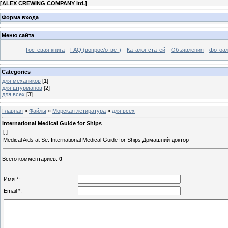
[
ALEX CREWING COMPANY ltd.
]
Форма входа
Меню сайта
Гостевая книга
FAQ (вопрос/ответ)
Каталог статей
Объявления
фотоа
Categories
для механиков
[1]
для штурманов
[2]
для всех
[3]
Главная
»
Файлы
»
Морская летиратура
»
для всех
International Medical Guide for Ships
[ ]
Medical Aids at Se. International Medical Guide for Ships Домашний доктор
Всего комментариев
:
0
Имя *:
Email *: